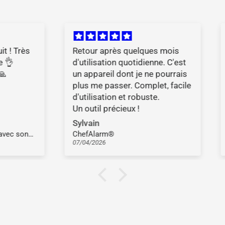
oires, l'agroalimentaire, la
déclenchement et d'alarme
ie et les processus de
ion industrielle.
 après quelques mois
👍👍👍👍👍👍👍👍👍👍
sation quotidienne. C'est
areil dont je ne pourrais
e passer. Complet, facile
sation et robuste.
l précieux !
n
Eric P.
arm®
026
02/04/2026