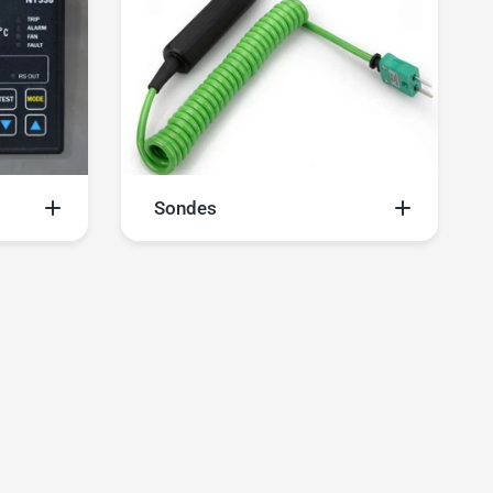
Sondes
e
Optimisez vos systèmes de
e
mesure avec notre gamme
ositifs
complète de sondes de
ettant
température pour une intégration
es
et un monitoring optimal de vos
s les
équipements.
c des
de