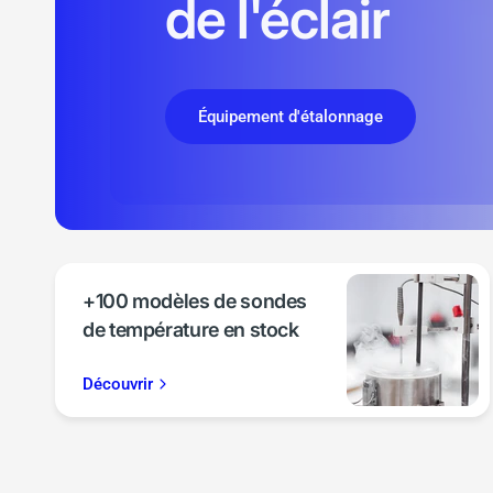
de l'éclair
Équipement d'étalonnage
Trouver mon thermomètre
Con
+100 modèles de sondes
de température en stock
Découvrir