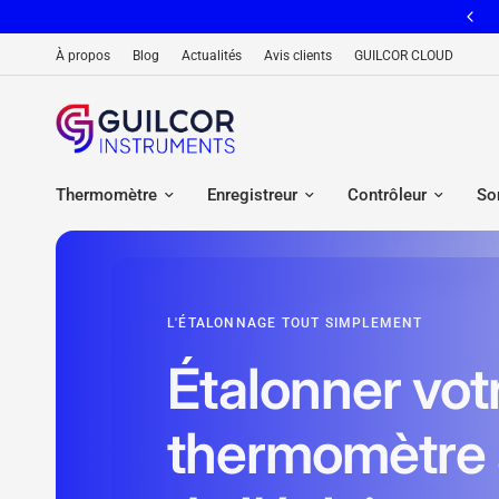
📦 Livraison gratuite dès 100€ d'achats
À propos
Blog
Actualités
Avis clients
GUILCOR CLOUD
Thermomètre
Enregistreur
Contrôleur
So
L'ÉTALONNAGE TOUT SIMPLEMENT
Étalonner vot
thermomètre à