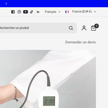
☁️ Suivi des températures 24h/24 via le GUILCOR CLOUD
France (EUR €)
Français
hercher un produit
0
Demander un devis