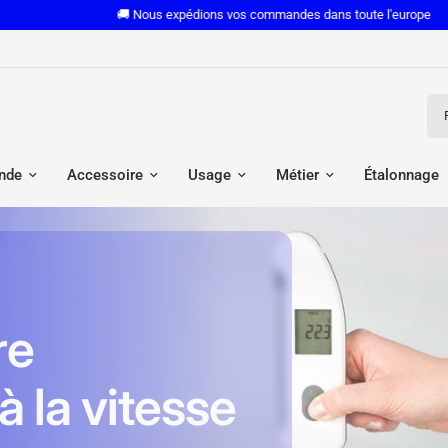
🚚 Nous expédions vos commandes dans toute l'europe
Rec
nde
Accessoire
Usage
Métier
Étalonnage
re
 la vitesse