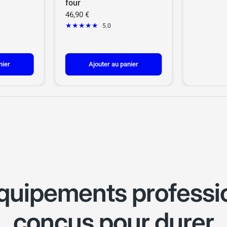
four
46,90 €
5.0
nier
Ajouter au panier
quipements professi
conçus pour durer