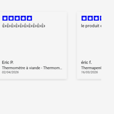
.
le produit est de qualité
O
p
d
l
c
b
éric f.
D
Thermomètre à viande - Thermomètre à rôtir la viande
Thermapen® One
16/03/2026
07