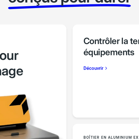
Contrôler la t
équipements
pour
nage
Découvrir
BOÎTIER EN ALUMINIUM E