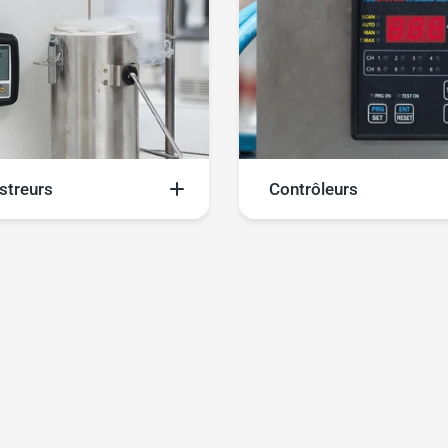
streurs
Contrôleurs
rez notre gamme
Explorez notre sélection d
istreurs de température
contrôleurs de températur
ionnels et industriels, des
équipés de relais, des disp
tifs conçus pour surveiller
intelligents et fiables perm
menter avec fiabilité les
une surveillance précise d
ons thermiques critiques
températures critiques dan
es environnements
processus industriels, ave
ts tels que les
fonctionnalités avancées 